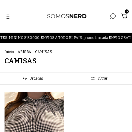
0
 MINIMO $130.000. ENVIOS A TODO EL PAIS. promo limitada ENVIO GRATIS
Inicio
.
ARRIBA
.
CAMISAS
CAMISAS
Ordenar
Filtrar