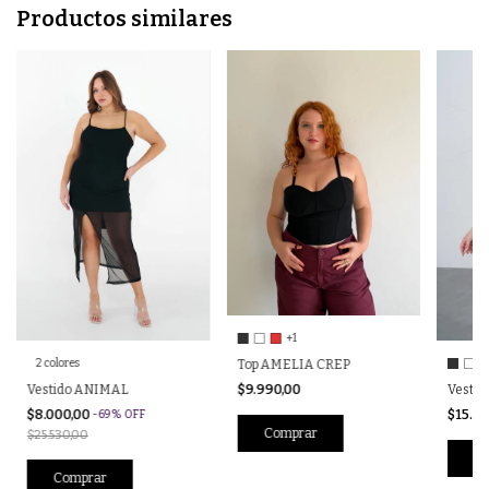
Productos similares
+1
Top AMELIA CREP
2 colores
$9.990,00
Vestido ANIMAL
Vesti
$8.000,00
$15.5
-
69
%
OFF
Comprar
$25.530,00
Co
Comprar