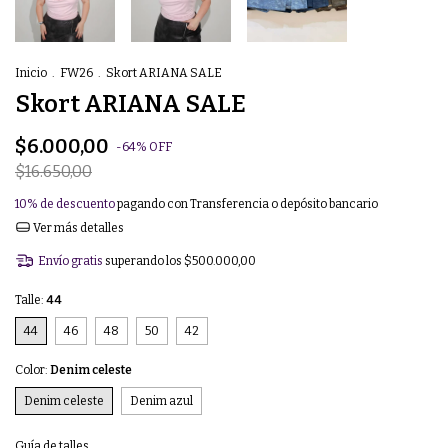
Inicio
.
FW26
.
Skort ARIANA SALE
Skort ARIANA SALE
$6.000,00
-
64
%
OFF
$16.650,00
10% de descuento
pagando con Transferencia o depósito bancario
Ver más detalles
Envío gratis
superando los
$500.000,00
Talle:
44
44
46
48
50
42
Color:
Denim celeste
Denim celeste
Denim azul
Guía de talles