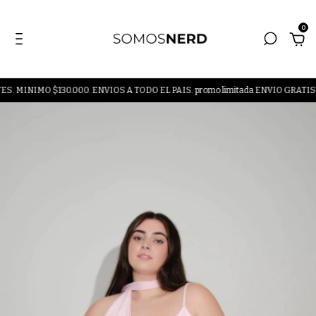
0
O $130.000. ENVIOS A TODO EL PAIS. promo limitada ENVIO GRATIS A PAR