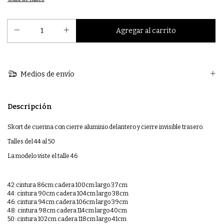
Medios de envío
Descripción
Skort de cuerina con cierre aluminio delantero y cierre invisible trasero.
Talles del 44 al 50
La modelo viste el talle 46
42:cintura 86cm cadera 100cm largo 37cm
44: cintura 90cm cadera 104cm largo 38cm
46: cintura 94cm cadera 106cm largo 39cm
48: cintura 98cm cadera 114cm largo 40cm
50: cintura 102cm cadera 118cm largo 41cm