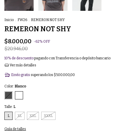
Inicio
.
FW26
.
REMERON NOT SHY
REMERON NOT SHY
$8.000,00
-
62
%
OFF
$20.946,00
10% de descuento
pagando con Transferencia o depósito bancario
Ver más detalles
Envío gratis
superando los
$500.000,00
Color:
Blanco
Talle:
L
L
XL
XXL
XXXL
Guía de talles