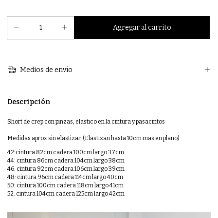
Medios de envío
Descripción
Short de crep con pinzas, elastico en la cintura y pasacintos
Medidas aprox sin elastizar. (Elastizan hasta 10cm mas en plano)
42:cintura 82cm cadera 100cm largo 37cm
44: cintura 86cm cadera 104cm largo 38cm
46: cintura 92cm cadera 106cm largo 39cm
48: cintura 96cm cadera 114cm largo 40cm
50: cintura 100cm cadera 118cm largo 41cm
52: cintura 104cm cadera 125cm largo 42cm