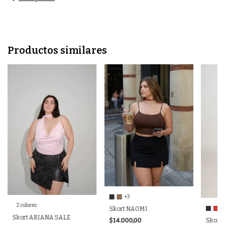
Productos similares
+3
2 colores
Skort NAOMI
Skort ARIANA SALE
$14.000,00
Skort