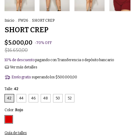
Inicio
.
FW26
.
SHORT CREP
SHORT CREP
$5.000,00
-
70
%
OFF
$16.650,00
10% de descuento
pagando con Transferencia o depósito bancario
Ver más detalles
Envío gratis
superando los
$500.000,00
Talle:
42
42
44
46
48
50
52
Color:
Rojo
Guía de talles