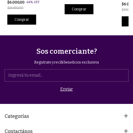
$6.000,00
-
64
%
OFF
$6.00
$16.650,00
Comprar
$14.00
Comprar
Co
Sos comerciante?
Registrate y recibí beneficios exclusivos
Categorías
Contactános