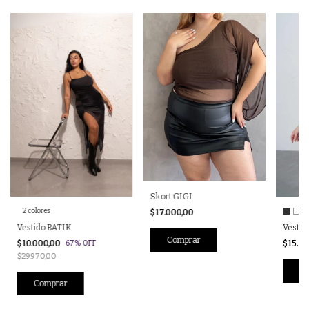
Skort GIGI
2 colores
$17.000,00
Vestido BATIK
Vesti
Comprar
$10.000,00
$15.5
-
67
%
OFF
$29.970,00
Co
Comprar