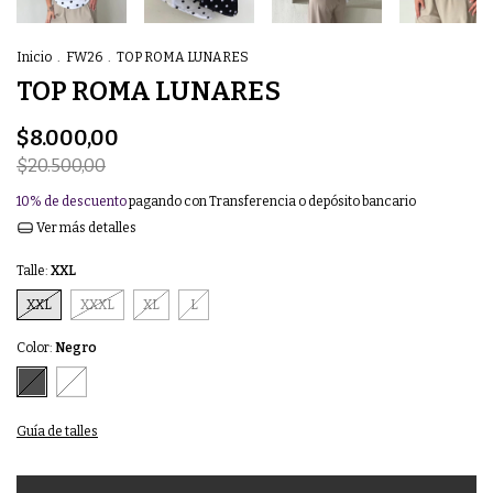
Inicio
.
FW26
.
TOP ROMA LUNARES
TOP ROMA LUNARES
$8.000,00
$20.500,00
10% de descuento
pagando con Transferencia o depósito bancario
Ver más detalles
Talle:
XXL
XXL
XXXL
XL
L
Color:
Negro
Guía de talles