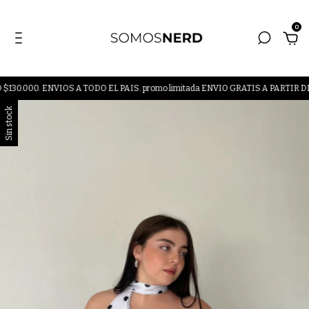
0
00. ENVIOS A TODO EL PAIS. promo limitada ENVIO GRATIS A PARTIR DE $
Sin stock