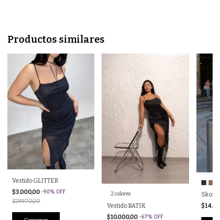
Productos similares
Vestido GLITTER
+
$3.000,00
-
90
%
OFF
Skort
2 colores
$29.970,00
$14.0
Vestido BATIK
$10.000,00
-
67
%
OFF