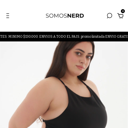
0
O $130.000. ENVIOS A TODO EL PAIS. promo limitada ENVIO GRATIS A PAR