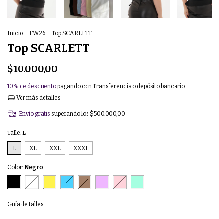
Inicio
.
FW26
.
Top SCARLETT
Top SCARLETT
$10.000,00
10% de descuento
pagando con Transferencia o depósito bancario
Ver más detalles
Envío gratis
superando los
$500.000,00
Talle:
L
L
XL
XXL
XXXL
Color:
Negro
Guía de talles