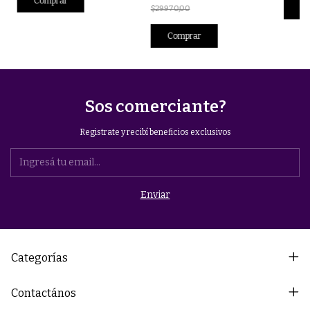
Comprar
Co
$29.970,00
Comprar
Sos comerciante?
Registrate y recibí beneficios exclusivos
Categorías
Contactános